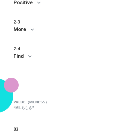
Positive
2-3
More
2-4
Find
VALUE（MILNESS）
“MILらしさ”
03