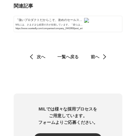
関連記事
「強いプロダクトだからこそ、攻めのセールスが
できる」セールスマネージャー桑田がMILへ転職
MILには、さまざまな経歴の方が在籍しています。「彼らはな
ぜMILを選んだのか？」連載第１回目は、PR会社でデジタル
https://www.wantedly.com/companies/company_2441993/post_articles/184093
したきっかけとは | MIL株式会社
プロモーションを経験し、動画マーケティングの世界に飛び
込んだ桑田将臣（くわたま...
次へ
一覧へ戻る
前へ
MILでは様々な採用プロセスを
ご用意しています。
フォームよりご応募ください。